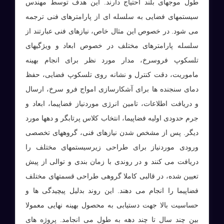
طول موجهای بلند احتیاج دارند. این هدف توسط مهندس
سیستمهای فضایی به سلسله ای از پارامترهای فنی ترجمه
می شود. در خصوص این مثال خاص، نیازهای فنی عبارتند از
سلسله پارامترهای مختلف در خصوص ابعاد و ویژگیهای
تلسکوپ فروسرخ، مدار مورد نظر برای انجام بهینه
ماموریت، دقت کنترل و نشانه روی تلسکوپ فضایی، حفظ
دمای سنجنده ها برای آشکارسازی امواج فرو سرخ، ارسال
و دریافت اطلاعات، تامین انرژی موردنیاز فضاپیما، ابعاد و
جرم حدودی اولیه فضاپیما، انتخاب کلاس پرتابگر و دهها مورد
دیگر. پس از مشخص شدن نیازهای فنی، گروههای تخصصی
ورودی موردنیاز برای طراحی زیرسیستمهای مختلف را
دریافت می کنند و در روندی با زمان بندی و توالی از پیش
تعیین شده، در قالبی کاملا گروهی طراحی قسمتهای مختلف
فضاپیما را انجام می دهند. این روند بدلیل پیچیدگی ها و
حساسیت بالا جهت دستیابی به محصول بهینه نهایی معمولا
بین چند سال تا چند دهه به طول می انجامد. پروژه های