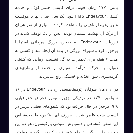
پاییز ۱۷۷۰ زمان خوبی برای کاپیتان جیمز کوک و خدمه
کشتی HMS Endeavour نبود. یک سال قبل، آنها با موفقیت
عبور زهره از تاهیتی را مشاهده کردند. بسیاری از سرنشینان
از ترک آن بهشت ​​پشیمان بودند. پس از یک توقف شدید در
نیوزیلند، Endeavour به صخره بزرگ مرجانی استرالیا
برخورد کرد و سوراخ بزرگی در بدنه آن ایجاد شد و کشتی به
مدت ۷ هفته برای تعمیرات به گل نشست. زمانی که کشتی
دوباره به حرکت درآمد، بسیاری از خدمه از بیماری‌های
گرمسیری، سوء تغذیه و خستگی رنج می‌بردند.
در آن زمان طوفان ژئومغناطیسی رخ داد. Endevour در ۱۶
سپتامبر ۱۷۷۰ در نزدیکی جزیره تیمور (عرض جغرافیایی
۹.۹- درجه) در حال حرکت بود که شفق‌های قطبی قرمز در
آسمان شب ظاهر شدند. جوزف ای. بنکس، طبیعت‌شناس
این سفر اکتشافی و دستیارش سیدنی پارکینسون، هر دو این
رویداد را در گزارش‌های خود ثبت کردند، اگرچه مطمئن